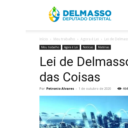
R
Início
Meu trabalho
Agora é Lei
Lei de Delmasso
D
Meu trabalho
Agora é Lei
Notícias
Matérias
Lei de Delmasso 
das Coisas
Por
Petronio Alvares
-
1 de outubro de 2020
464