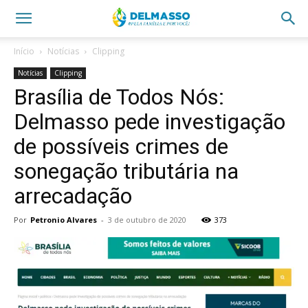
Início
Notícias
Clipping
Notícias
Clipping
Brasília de Todos Nós:
Delmasso pede investigação
de possíveis crimes de
sonegação tributária na
arrecadação
Por
Petronio Alvares
-
3 de outubro de 2020
373