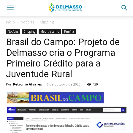
Início
Notícias
Clipping
Notícias
Clipping
Meu trabalho
Família
Brasil do Campo: Projeto de
Delmasso cria o Programa
Primeiro Crédito para a
Juventude Rural
Por
Petronio Alvares
-
6 de outubro de 2020
430