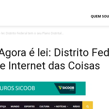
odrigo
QUEM SOU
ei: Distrito Federal tem o seu Plano Distrital...
elmasso
gora é lei: Distrito Fe
de Internet das Coisas