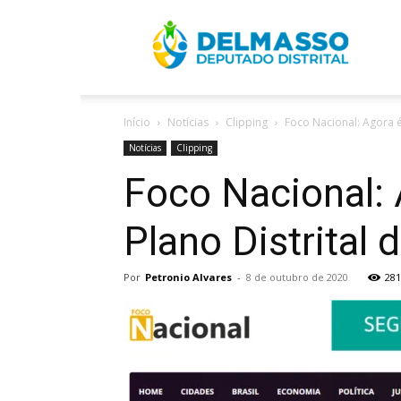
R
Início
Notícias
Clipping
Foco Nacional: Agora é l
D
Notícias
Clipping
Foco Nacional: A
Plano Distrital 
Por
Petronio Alvares
-
8 de outubro de 2020
281