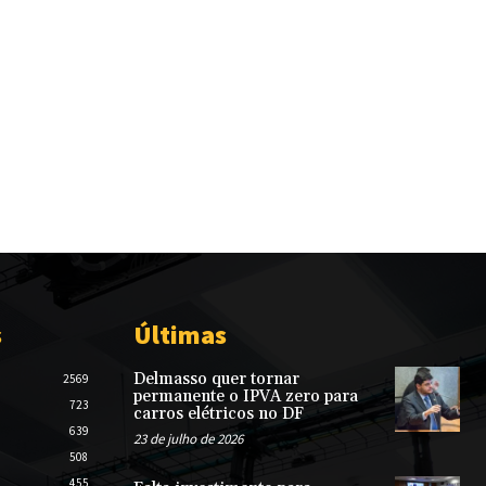
s
Últimas
Delmasso quer tornar
2569
permanente o IPVA zero para
723
carros elétricos no DF
639
23 de julho de 2026
508
455