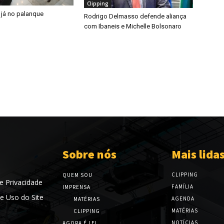
Clipping
 já no palanque
Rodrigo Delmasso defende aliança
com Ibaneis e Michelle Bolsonaro
Sobre nós
Mais lida
CLIPPING
QUEM SOU
de Privacidade
FAMÍLIA
IMPRENSA
e Uso do Site
AGENDA
MATÉRIAS
MATÉRIAS
CLIPPING
NOTÍCIAS
AGORA É LEI