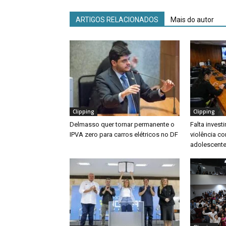
ARTIGOS RELACIONADOS
Mais do autor
Clipping
Clipping
Delmasso quer tornar permanente o
Falta inves
IPVA zero para carros elétricos no DF
violência co
adolescente