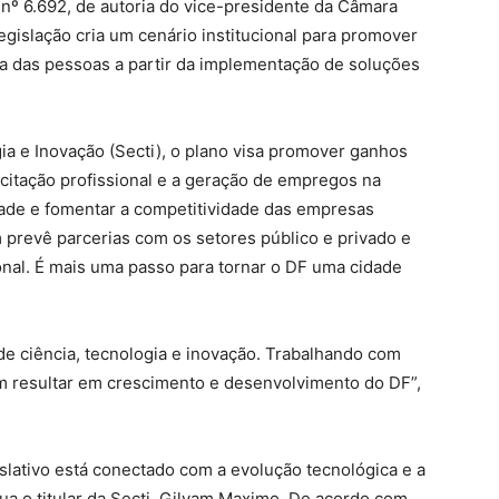
nº 6.692, de autoria do vice-presidente da Câmara
legislação cria um cenário institucional para promover
da das pessoas a partir da implementação de soluções
ia e Inovação (Secti), o plano visa promover ganhos
acitação profissional e a geração de empregos na
dade e fomentar a competitividade das empresas
m prevê parcerias com os setores público e privado e
onal. É mais uma passo para tornar o DF uma cidade
s de ciência, tecnologia e inovação. Trabalhando com
am resultar em crescimento e desenvolvimento do DF”,
slativo está conectado com a evolução tecnológica e a
a o titular da Secti, Gilvam Maximo. De acordo com