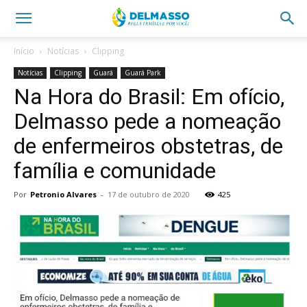
Início
Notícias
Clipping
Notícias
Clipping
Guará
Guará Park
Na Hora do Brasil: Em ofício,
Delmasso pede a nomeação
de enfermeiros obstetras, de
família e comunidade
Por
Petronio Alvares
-
17 de outubro de 2020
425