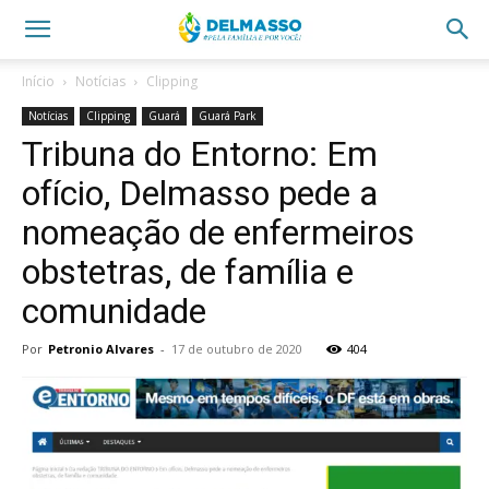
Início
Notícias
Clipping
Notícias
Clipping
Guará
Guará Park
Tribuna do Entorno: Em
ofício, Delmasso pede a
nomeação de enfermeiros
obstetras, de família e
comunidade
Por
Petronio Alvares
-
17 de outubro de 2020
404