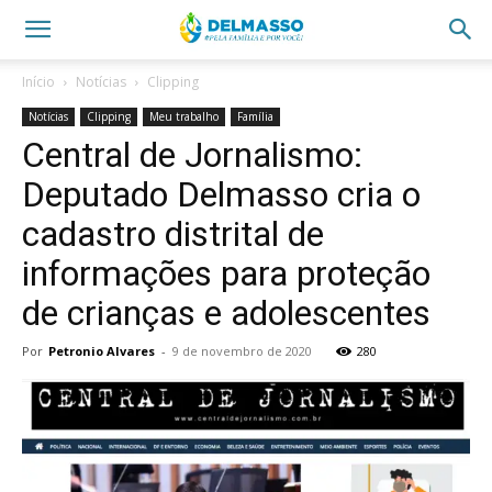
Início
Notícias
Clipping
Notícias
Clipping
Meu trabalho
Família
Central de Jornalismo:
Deputado Delmasso cria o
cadastro distrital de
informações para proteção
de crianças e adolescentes
Por
Petronio Alvares
-
9 de novembro de 2020
280