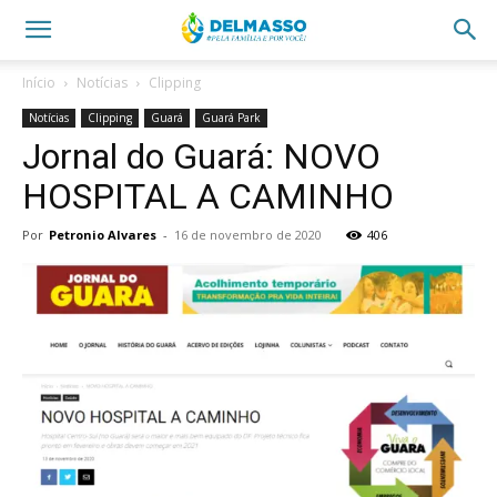
Início
Notícias
Clipping
Notícias
Clipping
Guará
Guará Park
Jornal do Guará: NOVO
HOSPITAL A CAMINHO
Por
Petronio Alvares
-
16 de novembro de 2020
406