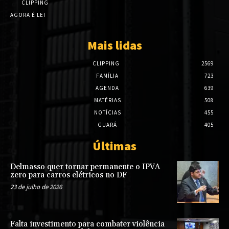
CLIPPING
AGORA É LEI
Mais lidas
CLIPPING
2569
FAMÍLIA
723
AGENDA
639
MATÉRIAS
508
NOTÍCIAS
455
GUARÁ
405
Últimas
Delmasso quer tornar permanente o IPVA
zero para carros elétricos no DF
23 de julho de 2026
Falta investimento para combater violência