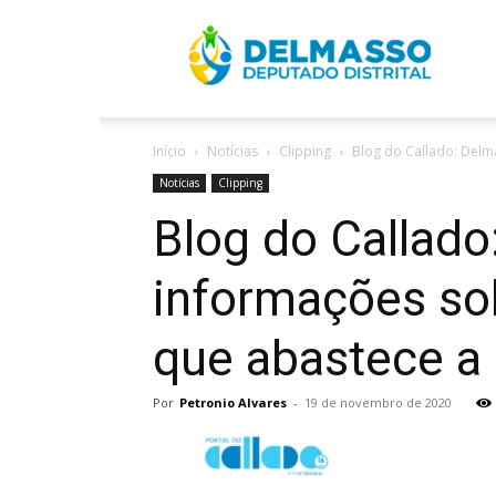
R
Início
Notícias
Clipping
Blog do Callado: Delm
D
Notícias
Clipping
Blog do Callad
informações sob
que abastece a 
Por
Petronio Alvares
-
19 de novembro de 2020