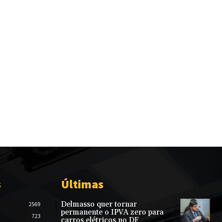
s
Últimas
Delmasso quer tornar
2569
permanente o IPVA zero para
723
carros elétricos no DF