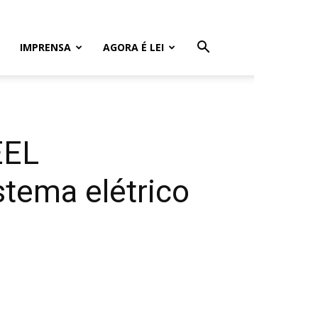
IMPRENSA
AGORA É LEI
EEL
stema elétrico