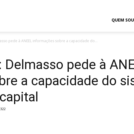
odrigo
QUEM SOU
asso pede à ANEEL informações sobre a capacidade do...
elmasso
o: Delmasso pede à AN
re a capacidade do si
capital
322