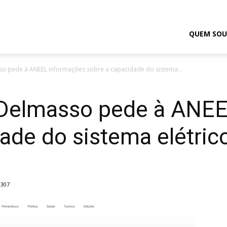
odrigo
QUEM SOU
sso pede à ANEEL informações sobre a capacidade do sistema...
elmasso
: Delmasso pede à ANE
ade do sistema elétric
307