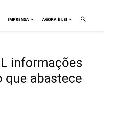
IMPRENSA
AGORA É LEI
EL informações
o que abastece