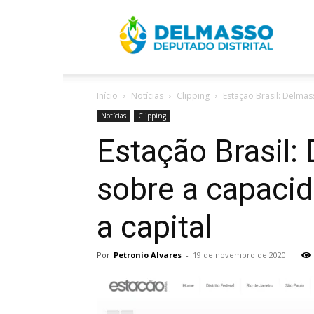
R
Início
Notícias
Clipping
Estação Brasil: Delma
D
Notícias
Clipping
Estação Brasil
sobre a capacid
a capital
Por
Petronio Alvares
-
19 de novembro de 2020