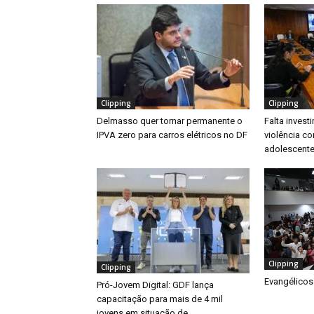
Clipping
Clipping
Delmasso quer tornar permanente o
Falta inves
IPVA zero para carros elétricos no DF
violência co
adolescente
Clipping
Clipping
Evangélicos
Pró-Jovem Digital: GDF lança
capacitação para mais de 4 mil
jovens em situação de