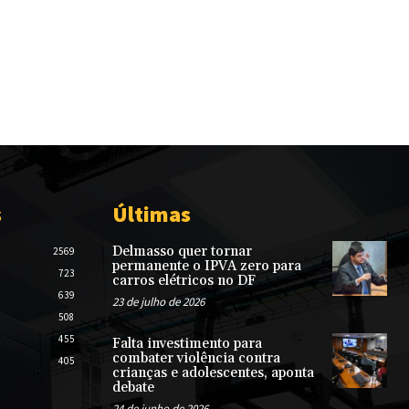
s
Últimas
Delmasso quer tornar
2569
permanente o IPVA zero para
723
carros elétricos no DF
639
23 de julho de 2026
508
455
Falta investimento para
combater violência contra
405
crianças e adolescentes, aponta
debate
24 de junho de 2026