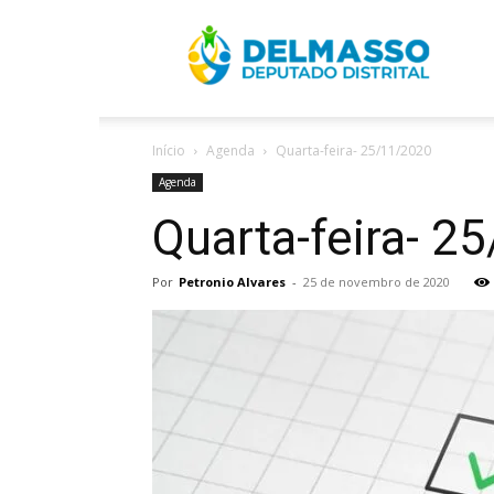
R
Início
Agenda
Quarta-feira- 25/11/2020
D
Agenda
Quarta-feira- 2
Por
Petronio Alvares
-
25 de novembro de 2020