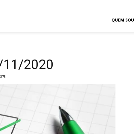
odrigo
QUEM SOU
elmasso
5/11/2020
378