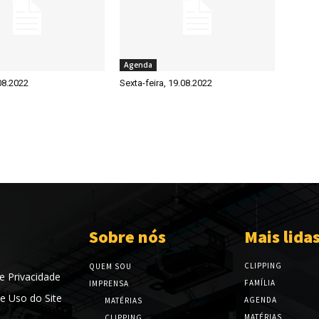
Agenda
08.2022
Sexta-feira, 19.08.2022
Sobre nós
Mais lida
CLIPPING
QUEM SOU
de Privacidade
FAMÍLIA
IMPRENSA
e Uso do Site
AGENDA
MATÉRIAS
MATÉRIAS
CLIPPING