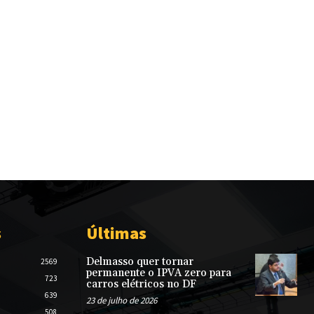
s
Últimas
Delmasso quer tornar
2569
permanente o IPVA zero para
723
carros elétricos no DF
639
23 de julho de 2026
508