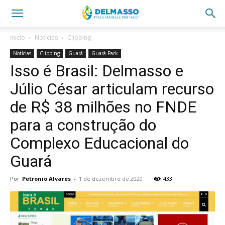
Início
Notícias
Clipping
Notícias
Clipping
Guará
Guará Park
Isso é Brasil: Delmasso e
Júlio César articulam recurso
de R$ 38 milhões no FNDE
para a construção do
Complexo Educacional do
Guará
Por
Petronio Alvares
-
1 de dezembro de 2020
433