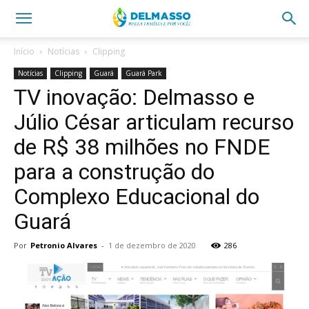
Início
Notícias
Clipping
Notícias
Clipping
Guará
Guará Park
TV inovação: Delmasso e
Júlio César articulam recurso
de R$ 38 milhões no FNDE
para a construção do
Complexo Educacional do
Guará
Por
Petronio Alvares
-
1 de dezembro de 2020
286