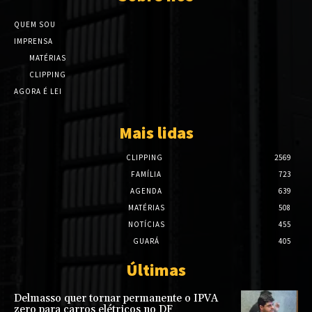
QUEM SOU
IMPRENSA
MATÉRIAS
CLIPPING
AGORA É LEI
Mais lidas
CLIPPING
2569
FAMÍLIA
723
AGENDA
639
MATÉRIAS
508
NOTÍCIAS
455
GUARÁ
405
Últimas
Delmasso quer tornar permanente o IPVA
zero para carros elétricos no DF