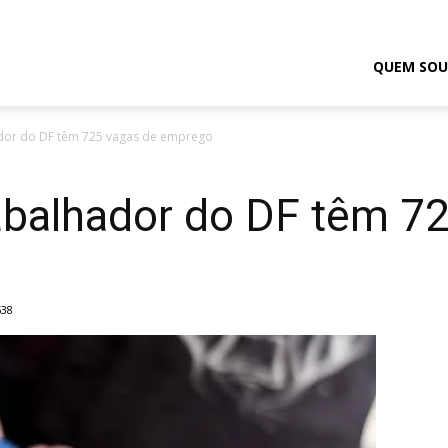
odrigo
QUEM SOU
dor do DF têm 725 vagas de emprego
elmasso
abalhador do DF têm 7
538