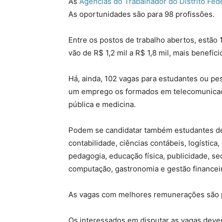
As
Agências do Trabalhador do Distrito Fed
As oportunidades são para 98 profissões.
Entre os postos de trabalho abertos, estão
vão de R$ 1,2 mil a R$ 1,8 mil, mais benefíci
Há, ainda, 102 vagas para estudantes ou p
um emprego os formados em telecomunicaçõ
pública e medicina.
Podem se candidatar também estudantes de
contabilidade, ciências contábeis, logística
pedagogia, educação física, publicidade, sec
computação, gastronomia e gestão financei
As vagas com melhores remunerações são p
Os interessados em disputar as vagas deve