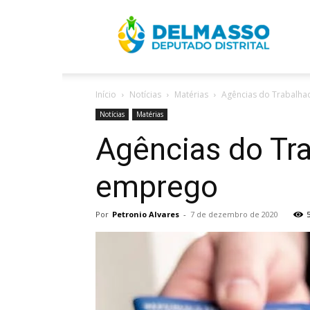
R
Início
Notícias
Matérias
Agências do Trabalha
D
Notícias
Matérias
Agências do Tr
emprego
Por
Petronio Alvares
-
7 de dezembro de 2020