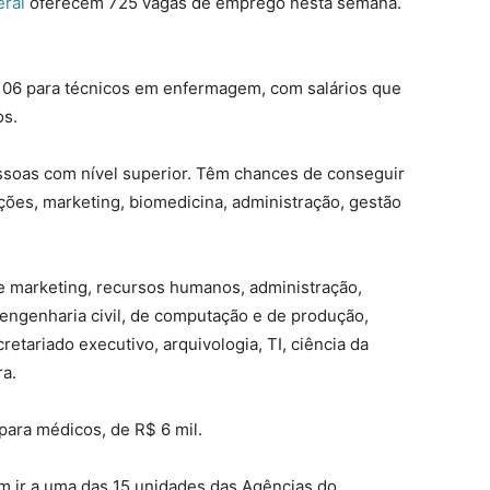
eral
oferecem 725 vagas de emprego nesta semana.
 106 para técnicos em enfermagem, com salários que
os.
essoas com nível superior. Têm chances de conseguir
es, marketing, biomedicina, administração, gestão
 marketing, recursos humanos, administração,
, engenharia civil, de computação e de produção,
retariado executivo, arquivologia, TI, ciência da
ra.
ara médicos, de R$ 6 mil.
m ir a uma das 15 unidades das Agências do