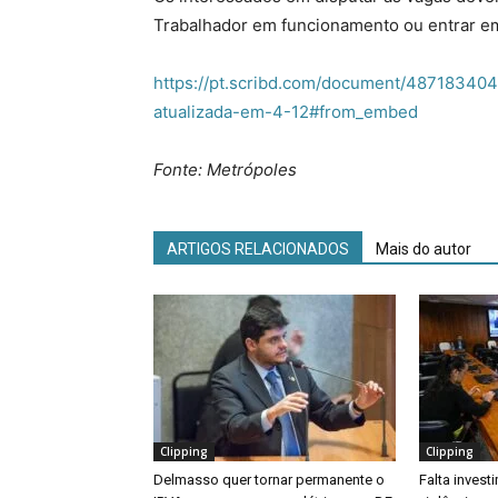
Trabalhador em funcionamento ou entrar em 
https://pt.scribd.com/document/487183404
atualizada-em-4-12#from_embed
Fonte: Metrópoles
ARTIGOS RELACIONADOS
Mais do autor
Clipping
Clipping
Delmasso quer tornar permanente o
Falta inves