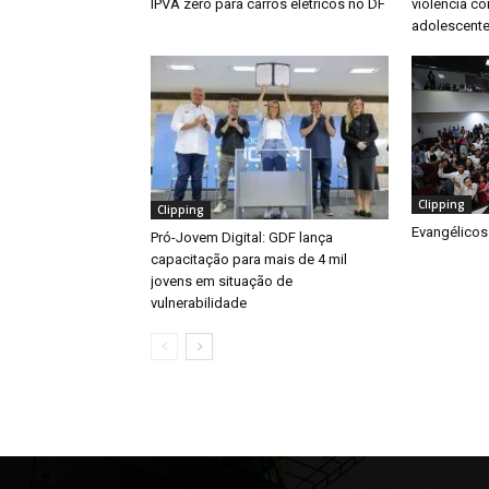
IPVA zero para carros elétricos no DF
violência co
adolescente
Clipping
Clipping
Evangélicos
Pró-Jovem Digital: GDF lança
capacitação para mais de 4 mil
jovens em situação de
vulnerabilidade