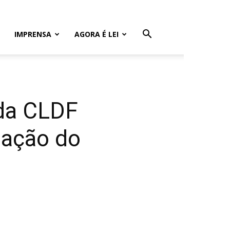
IMPRENSA
AGORA É LEI
 da CLDF
lação do