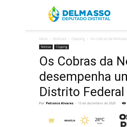
R
Início
Notícias
Clipping
Os Cobras da Notícias
D
Notícias
Clipping
Os Cobras da N
desempenha um 
Distrito Federal
Por
Petronio Alvares
-
15 de dezembro de 2020