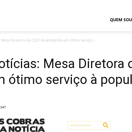
odrigo
QUEM SOU
: Mesa Diretora da CLDF desempenha um ótimo serviço...
elmasso
otícias: Mesa Diretora
ótimo serviço à popu
347