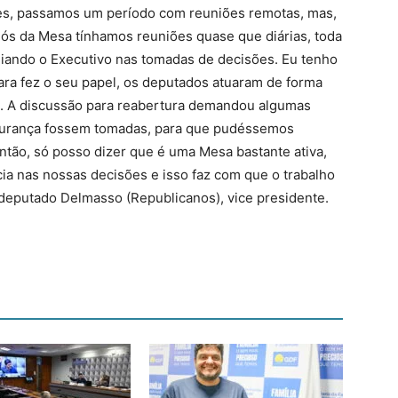
es, passamos um período com reuniões remotas, mas,
nós da Mesa tínhamos reuniões quase que diárias, toda
iliando o Executivo nas tomadas de decisões. Eu tenho
ara fez o seu papel, os deputados atuaram de forma
o. A discussão para reabertura demandou algumas
gurança fossem tomadas, para que pudéssemos
Então, só posso dizer que é uma Mesa bastante ativa,
ia nas nossas decisões e isso faz com que o trabalho
o deputado Delmasso (Republicanos), vice presidente.