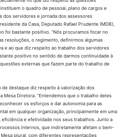
pecialmente no que diz respeito às questões
 instituem o quadro de pessoal, plano de cargos e
os dos servidores e jornada dos assessores
presidente da Casa, Deputado Rafael Prudente (MDB),
vo foi bastante positivo. “Nós procuramos focar no
as resoluções, o regimento, definirmos algumas
a e ao que diz respeito ao trabalho dos servidores
stante positivo no sentido de darmos continuidade à
questões externas que fazem parte do trabalho de
 de destaque diz respeito à valorização dos
da Mesa Diretora. “Entendemos que o trabalho deles
reconhecer os esforços e dar autonomia para as
ental em qualquer organização, principalmente em uma
 eficiência e efetividade nos seus trabalhos. Junto a
rocessos internos, que indiretamente afetam o bem-
a Mesa plural, com diferentes representações