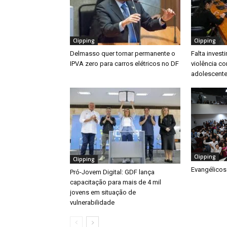
Clipping
Clipping
Delmasso quer tornar permanente o
Falta inves
IPVA zero para carros elétricos no DF
violência co
adolescente
Clipping
Clipping
Evangélicos
Pró-Jovem Digital: GDF lança
capacitação para mais de 4 mil
jovens em situação de
vulnerabilidade