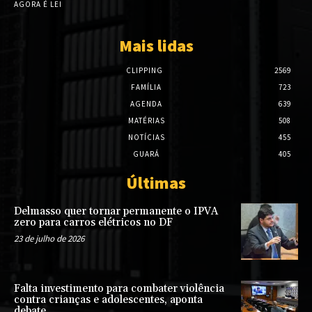
AGORA É LEI
Mais lidas
CLIPPING
2569
FAMÍLIA
723
AGENDA
639
MATÉRIAS
508
NOTÍCIAS
455
GUARÁ
405
Últimas
Delmasso quer tornar permanente o IPVA
zero para carros elétricos no DF
23 de julho de 2026
Falta investimento para combater violência
contra crianças e adolescentes, aponta
debate