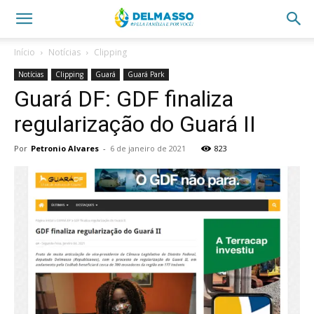
Início
Notícias
Clipping
Notícias
Clipping
Guará
Guará Park
Guará DF: GDF finaliza
regularização do Guará II
Por
Petronio Alvares
-
6 de janeiro de 2021
823