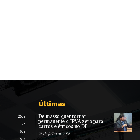
s
Últimas
Delmasso quer tornar
2569
permanente o IPVA zero para
723
carros elétricos no DF
639
23 de julho de 2026
508