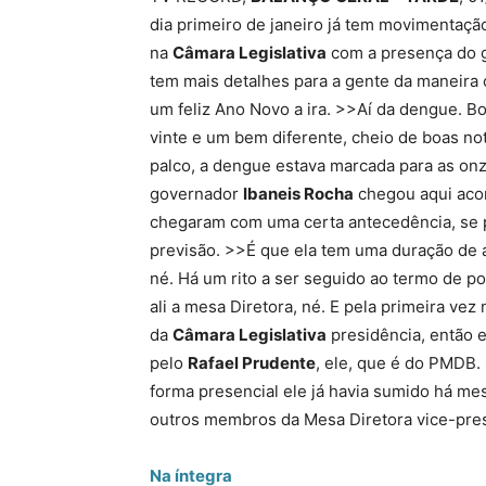
dia primeiro de janeiro já tem movimentaçã
na
Câmara Legislativa
com a presença do 
tem mais detalhes para a gente da maneira 
um feliz Ano Novo a ira. >>Aí da dengue. Bo
vinte e um bem diferente, cheio de boas no
palco, a dengue estava marcada para as on
governador
Ibaneis
Rocha
chegou aqui aco
chegaram com uma certa antecedência, se 
previsão. >>É que ela tem uma duração de 
né. Há um rito a ser seguido ao termo de p
ali a mesa Diretora, né. E pela primeira vez
da
Câmara Legislativa
presidência, então 
pelo
Rafael Prudente
, ele, que é do PMDB
forma presencial ele já havia sumido há m
outros membros da Mesa Diretora vice-pres
Na íntegra