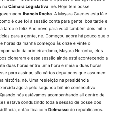
o na
Câmara Legislativa
, né. Hoje tem posse
governador
Ibaneis
Rocha
. A Mayara Guedes está lá e
como é que foi a sessão conta para gente, boa tarde e
a tarde e feliz Ano novo para você também dois mil e
tícias para a gente, né. Começou agora há pouco que o
ze horas da manhã começou às onze e vinte o
mpanhado da primeira-dama, Mayara Noronha, eles
posicionaram e essa sessão ainda está acontecendo a
até duas horas entre uma hora e meia e duas horas,
osse para assinar, são vários deputados que assumem
 na história, né. Uma reeleição na presidência
exercida agora pelo segundo biênio consecutivo
. Quando nós estávamos acompanhando ali dentro de
eses estava conduzindo toda a sessão de posse dos
idência, então fica com
Delmasso
do republicanos.