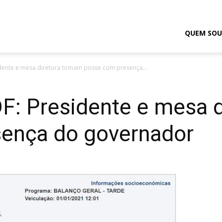
odrigo
QUEM SOU
dente e mesa diretora tomam posse com presença...
elmasso
: Presidente e mesa 
ença do governador