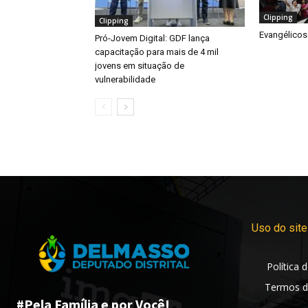
Clipping
Clipping
Evangélicos
Pró-Jovem Digital: GDF lança
capacitação para mais de 4 mil
jovens em situação de
vulnerabilidade
Uso do site
Política 
Termos d
#Pela Família e por Você!