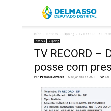
R
Início
Notícias
Clipping
TV RECORD – DF: Presi
D
Notícias
Clipping
TV RECORD – DF
posse com pres
Por
Petronio Alvares
-
6 de janeiro de 2021
328