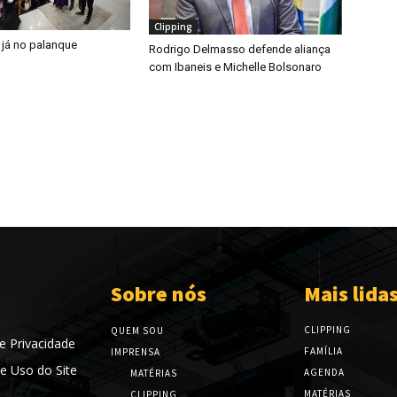
Clipping
 já no palanque
Rodrigo Delmasso defende aliança
com Ibaneis e Michelle Bolsonaro
Sobre nós
Mais lida
CLIPPING
QUEM SOU
de Privacidade
FAMÍLIA
IMPRENSA
e Uso do Site
AGENDA
MATÉRIAS
MATÉRIAS
CLIPPING