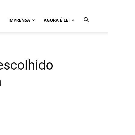
IMPRENSA
AGORA É LEI
escolhido
a