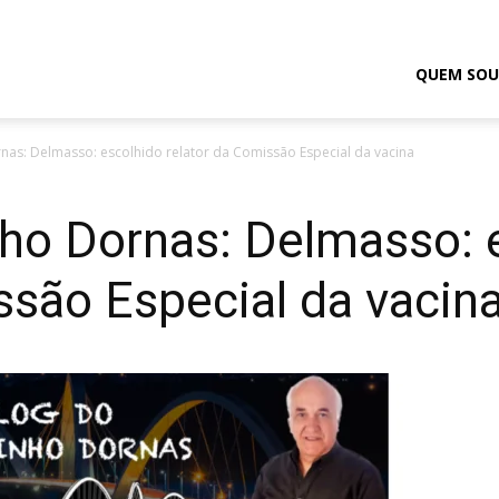
odrigo
QUEM SOU
nas: Delmasso: escolhido relator da Comissão Especial da vacina
elmasso
nho Dornas: Delmasso: 
ssão Especial da vacin