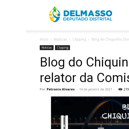
R
Início
Notícias
Clipping
Blog do Chiquinho Dor
D
Notícias
Clipping
Blog do Chiqui
relator da Comi
Por
Petronio Alvares
-
14 de janeiro de 2021
219