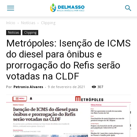
Início
Notícias
Clipping
Notícias
Clipping
Metrópoles: Isenção de ICMS
do diesel para ônibus e
prorrogação do Refis serão
votadas na CLDF
Por
Petronio Alvares
-
9 de fevereiro de 2021
307