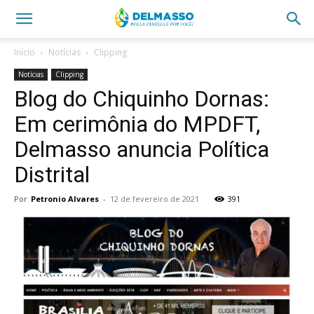
Início
Notícias
Clipping
Notícias
Clipping
Blog do Chiquinho Dornas:
Em cerimônia do MPDFT,
Delmasso anuncia Política
Distrital
Por
Petronio Alvares
-
12 de fevereiro de 2021
391