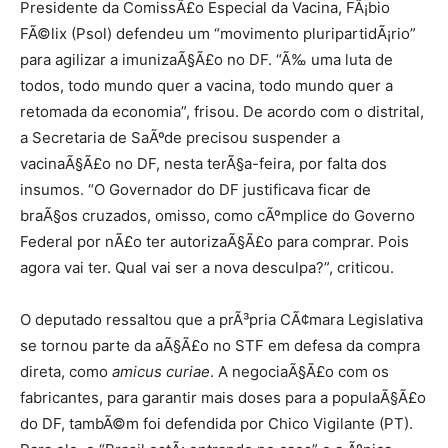
Presidente da ComissÃ£o Especial da Vacina, FÃ¡bio
FÃ©lix (Psol) defendeu um “movimento pluripartidÃ¡rio”
para agilizar a imunizaÃ§Ã£o no DF. “Ã‰ uma luta de
todos, todo mundo quer a vacina, todo mundo quer a
retomada da economia”, frisou. De acordo com o distrital,
a Secretaria de SaÃºde precisou suspender a
vacinaÃ§Ã£o no DF, nesta terÃ§a-feira, por falta dos
insumos. “O Governador do DF justificava ficar de
braÃ§os cruzados, omisso, como cÃºmplice do Governo
Federal por nÃ£o ter autorizaÃ§Ã£o para comprar. Pois
agora vai ter. Qual vai ser a nova desculpa?”, criticou.
O deputado ressaltou que a prÃ³pria CÃ¢mara Legislativa
se tornou parte da aÃ§Ã£o no STF em defesa da compra
direta, como
amicus curiae
. A negociaÃ§Ã£o com os
fabricantes, para garantir mais doses para a populaÃ§Ã£o
do DF, tambÃ©m foi defendida por Chico Vigilante (PT).