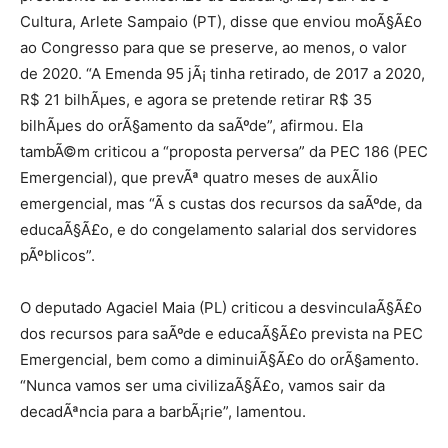
Cultura, Arlete Sampaio (PT), disse que enviou moÃ§Ã£o
ao Congresso para que se preserve, ao menos, o valor
de 2020. “A Emenda 95 jÃ¡ tinha retirado, de 2017 a 2020,
R$ 21 bilhÃµes, e agora se pretende retirar R$ 35
bilhÃµes do orÃ§amento da saÃºde”, afirmou. Ela
tambÃ©m criticou a “proposta perversa” da PEC 186 (PEC
Emergencial), que prevÃª quatro meses de auxÃ­lio
emergencial, mas “Ã s custas dos recursos da saÃºde, da
educaÃ§Ã£o, e do congelamento salarial dos servidores
pÃºblicos”.
O deputado Agaciel Maia (PL) criticou a desvinculaÃ§Ã£o
dos recursos para saÃºde e educaÃ§Ã£o prevista na PEC
Emergencial, bem como a diminuiÃ§Ã£o do orÃ§amento.
“Nunca vamos ser uma civilizaÃ§Ã£o, vamos sair da
decadÃªncia para a barbÃ¡rie”, lamentou.