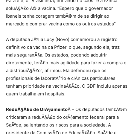
Para ele, o “Brasil estÃ¡ entrando no caos” e a Ãºnica
soluÃ§Ã£o Ã© a vacina. “Espero que o governador
Ibaneis tenha coragem tambÃ©m de se dirigir ao
mercado e comprar vacina como os outros estados”.
A deputada JÃºlia Lucy (Novo) comemorou a registro
definitivo da vacina da Pfizer, o que, segundo ela, traz
mais seguranÃ§a. Os estados, podendo adquirir
diretamente, terÃ£o mais agilidade para fazer a compra e
a distribuiÃ§Ã£o”, afirmou. Ela defendeu que os
profissionais de laboratÃ³rio e clÃ­nicas particulares
tenham prioridade na vacinaÃ§Ã£o. O GDF incluiu apenas
quem trabalha em hospitais.
ReduÃ§Ã£o de OrÃ§amento
Â – Os deputados tambÃ©m
criticaram a reduÃ§Ã£o do orÃ§amento federal para a
SaÃºde, salientando os riscos para a sociedade. A
presidente da ComissÃ£o de EducaÃ§Ã£o, SaÃºde e