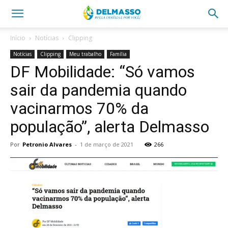
Início
Notícias
Clipping
Notícias
Clipping
Meu trabalho
Família
DF Mobilidade: “Só vamos
sair da pandemia quando
vacinarmos 70% da
população”, alerta Delmasso
Por
Petronio Alvares
-
1 de março de 2021
266