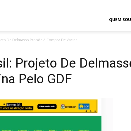
odrigo
QUEM SOU
ojeto De Delmasso Propõe A Compra De Vacina...
elmasso
il: Projeto De Delmas
ina Pelo GDF