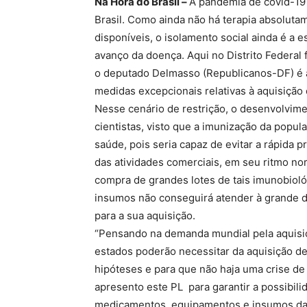
Na Hora do Brasil –
A pandemia de covid-19 
Brasil. Como ainda não há terapia absolutam
disponíveis, o isolamento social ainda é a e
avanço da doença. Aqui no Distrito Federal 
o deputado Delmasso (Republicanos-DF) é a
medidas excepcionais relativas à aquisição 
Nesse cenário de restrição, o desenvolvim
cientistas, visto que a imunização da popul
saúde, pois seria capaz de evitar a rápida 
das atividades comerciais, em seu ritmo no
compra de grandes lotes de tais imunobiológ
insumos não conseguirá atender à grande 
para a sua aquisição.
“Pensando na demanda mundial pela aquisiç
estados poderão necessitar da aquisição de
hipóteses e para que não haja uma crise de
apresento este PL para garantir a possibili
medicamentos, equipamentos e insumos da á