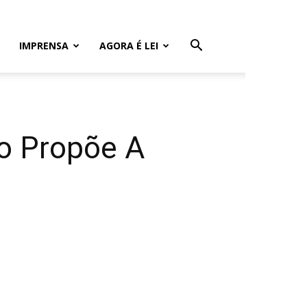
IMPRENSA
AGORA É LEI
so Propõe A