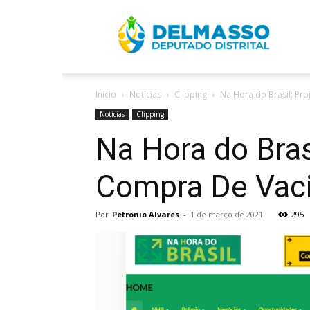
R
Início
Notícias
Clipping
Na Hora do Brasil: Pr
D
Notícias
Clipping
Na Hora do Bras
Compra De Vac
Por
Petronio Alvares
-
1 de março de 2021
295