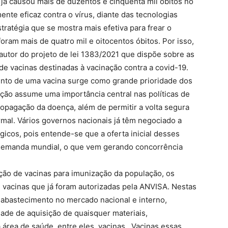
já causou mais de duzentos e cinquenta mil óbitos no
ente eficaz contra o vírus, diante das tecnologias
stratégia que se mostra mais efetiva para frear o
foram mais de quatro mil e oitocentos óbitos. Por isso,
utor do projeto de lei 1383/2021 que dispõe sobre as
de vacinas destinadas à vacinação contra a covid-19.
ento de uma vacina surge como grande prioridade dos
ação assume uma importância central nas políticas de
propagação da doença, além de permitir a volta segura
rmal. Vários governos nacionais já têm negociado a
icos, pois entende-se que a oferta inicial desses
demanda mundial, o que vem gerando concorrência
ão de vacinas para imunização da população, os
 vacinas que já foram autorizadas pela ANVISA. Nestas
 abastecimento no mercado nacional e interno,
dade de aquisição de quaisquer materiais,
rea de saúde, entre eles, vacinas. Vacinas essas,