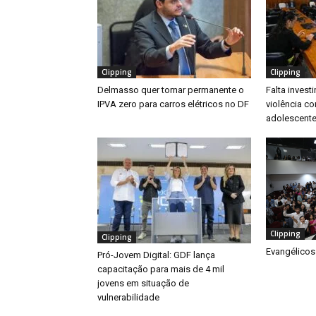
Clipping
Clipping
Delmasso quer tornar permanente o
Falta inves
IPVA zero para carros elétricos no DF
violência co
adolescente
Clipping
Clipping
Evangélicos
Pró-Jovem Digital: GDF lança
capacitação para mais de 4 mil
jovens em situação de
vulnerabilidade