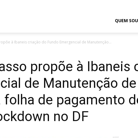
odrigo
QUEM SOU
opõe à Ibaneis criação do Fundo Emergencial de Manutenção...
elmasso
sso propõe à Ibaneis 
ial de Manutenção de
 a folha de pagamento 
lockdown no DF