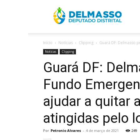
R
Início
Notícias
Clipping
Guará DF: Delmasso pr
D
Notícias
Clipping
Guará DF: Delma
Fundo Emergenc
ajudar a quitar
atingidas pelo 
Por
Petronio Alvares
-
4 de março de 2021
249