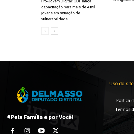
Pró-Jovem Digital: GDF lança
capacitação para mais de 4 mil
jovens em situação de
vulnerabilidade
Uso do site
Política 
Termos d
#Pela Família e por Você!