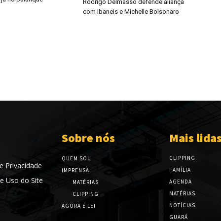
Rodrigo Delmasso defende aliança
com Ibaneis e Michelle Bolsonaro
Sobre nós
Mais lida
CLIPPING
QUEM SOU
de Privacidade
FAMÍLIA
IMPRENSA
e Uso do Site
AGENDA
MATÉRIAS
MATÉRIAS
CLIPPING
NOTÍCIAS
AGORA É LEI
GUARÁ