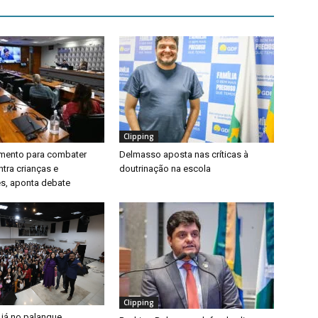
Clipping
timento para combater
Delmasso aposta nas críticas à
ntra crianças e
doutrinação na escola
s, aponta debate
Clipping
 já no palanque