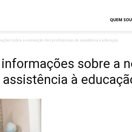
odrigo
QUEM SOU
ações sobre a nomeação dos profissionais de assistência à educação
elmasso
informações sobre a 
e assistência à educaçã