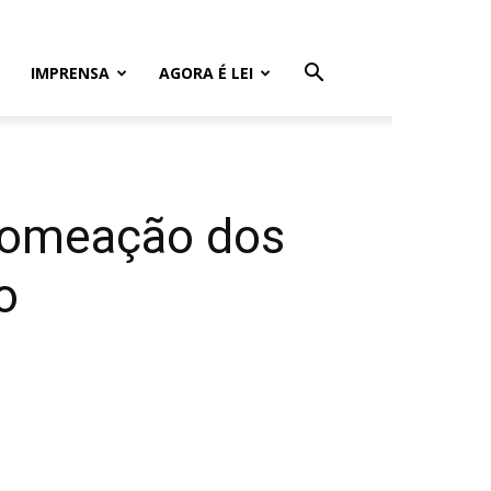
IMPRENSA
AGORA É LEI
nomeação dos
o