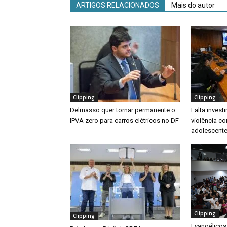
ARTIGOS RELACIONADOS
Mais do autor
Clipping
Clipping
Delmasso quer tornar permanente o
Falta inves
IPVA zero para carros elétricos no DF
violência co
adolescente
Clipping
Clipping
Evangélicos