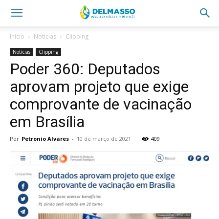
Início
Notícias
Clipping
Notícias
Clipping
Poder 360: Deputados
aprovam projeto que exige
comprovante de vacinação
em Brasília
Por
Petronio Alvares
-
10 de março de 2021
409