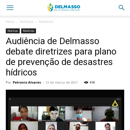
Início
Notícias
Matérias
Notícias
Matérias
Audiência de Delmasso
debate diretrizes para plano
de prevenção de desastres
hídricos
Por
Petronio Alvares
-
12 de março de 2021
418