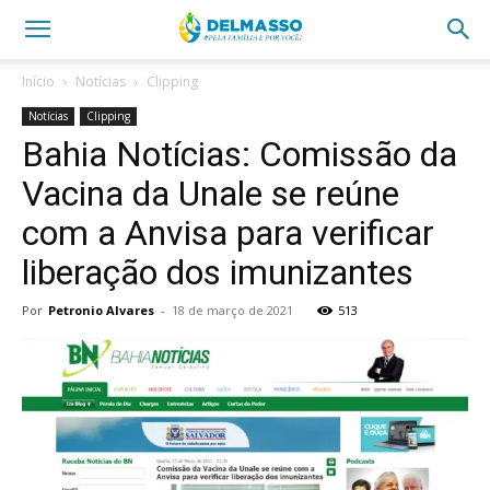
Início
Notícias
Clipping
Notícias
Clipping
Bahia Notícias: Comissão da
Vacina da Unale se reúne
com a Anvisa para verificar
liberação dos imunizantes
Por
Petronio Alvares
-
18 de março de 2021
513