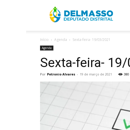
R
Início
Agenda
Sexta-feira- 19/03/2021
D
Agenda
Sexta-feira- 19
Por
Petronio Alvares
-
19 de março de 2021
380