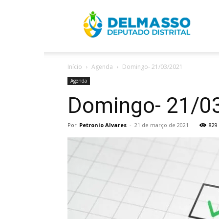
R
Início
Agenda
Domingo- 21/03/2021
D
Agenda
Domingo- 21/0
Por
Petronio Alvares
-
21 de março de 2021
829