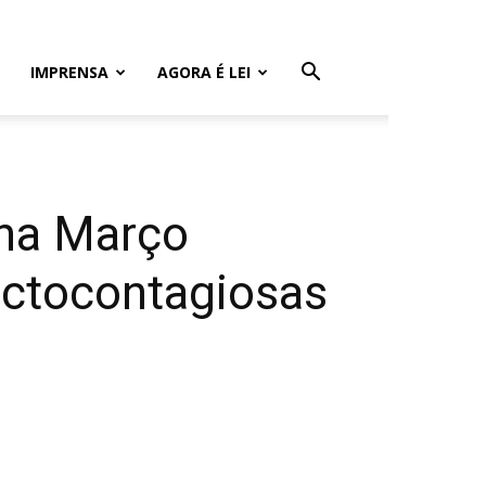
IMPRENSA
AGORA É LEI
nha Março
ectocontagiosas