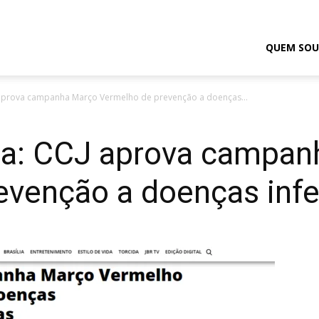
odrigo
QUEM SOU
CJ aprova campanha Março Vermelho de prevenção a doenças...
elmasso
ília: CCJ aprova campa
evenção a doenças inf