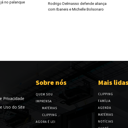
 já no palanque
Rodrigo Delmasso defende aliança
com Ibaneis e Michelle Bolsonaro
Sobre nós
Mais lida
CLIPPING
QUEM SOU
de Privacidade
FAMÍLIA
IMPRENSA
e Uso do Site
AGENDA
MATÉRIAS
MATÉRIAS
CLIPPING
NOTÍCIAS
AGORA É LEI