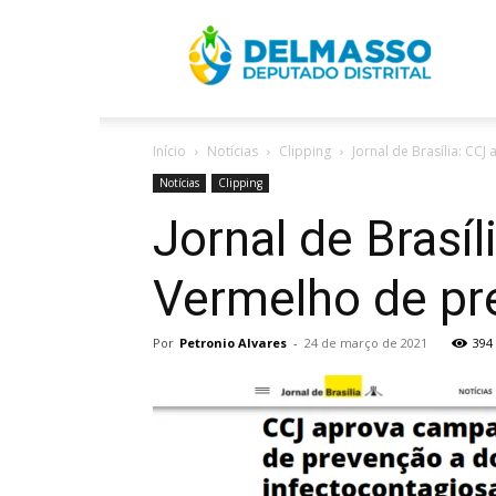
R
Início
Notícias
Clipping
Jornal de Brasília: C
D
Notícias
Clipping
Jornal de Bras
Vermelho de pr
Por
Petronio Alvares
-
24 de março de 2021
394