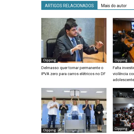
ARTIGOS RELACIONADOS
Mais do autor
Clipping
Clipping
Delmasso quer tornar permanente o
Falta inves
IPVA zero para carros elétricos no DF
violência co
adolescente
Clipping
Clipping