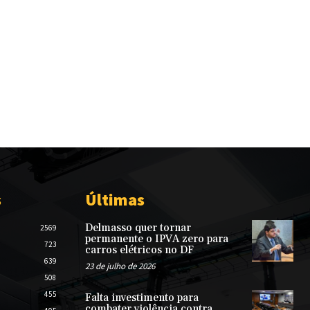
s
Últimas
Delmasso quer tornar
2569
permanente o IPVA zero para
723
carros elétricos no DF
639
23 de julho de 2026
508
455
Falta investimento para
combater violência contra