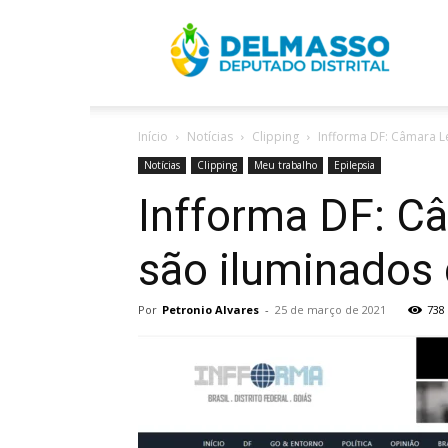
R
Início
Notícias
Clipping
Infforma DF: Câmara Le
D
Notícias
Clipping
Meu trabalho
Epilepsia
Infforma DF: Câ
são iluminados 
Por
Petronio Alvares
-
25 de março de 2021
738