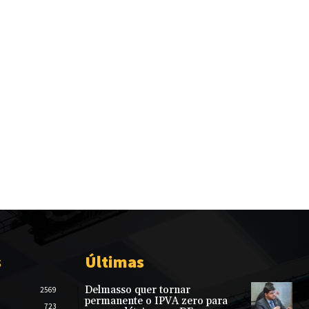
s
Últimas
Delmasso quer tornar
2569
permanente o IPVA zero para
723