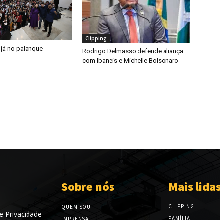
Clipping
 já no palanque
Rodrigo Delmasso defende aliança
com Ibaneis e Michelle Bolsonaro
Sobre nós
Mais lida
CLIPPING
QUEM SOU
de Privacidade
FAMÍLIA
IMPRENSA