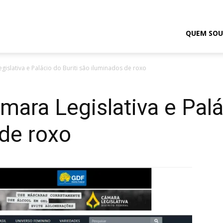
odrigo
QUEM SOU
gislativa e Palácio do Buriti são iluminados de roxo
elmasso
mara Legislativa e Palá
de roxo