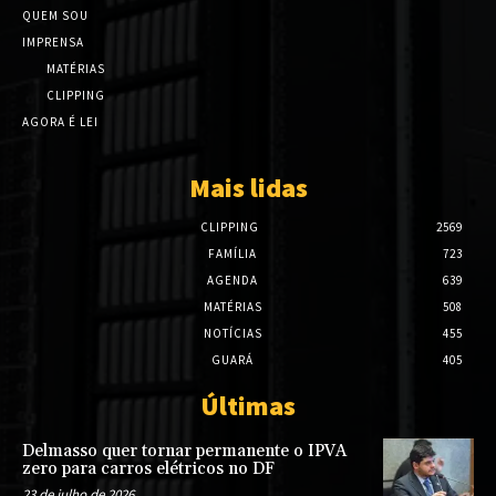
QUEM SOU
IMPRENSA
MATÉRIAS
CLIPPING
AGORA É LEI
Mais lidas
CLIPPING
2569
FAMÍLIA
723
AGENDA
639
MATÉRIAS
508
NOTÍCIAS
455
GUARÁ
405
Últimas
Delmasso quer tornar permanente o IPVA
zero para carros elétricos no DF
23 de julho de 2026