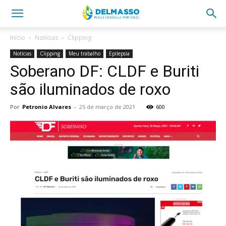
Início
Notícias
Clipping
Notícias
Clipping
Meu trabalho
Epilepsia
Soberano DF: CLDF e Buriti
são iluminados de roxo
Por
Petronio Alvares
-
25 de março de 2021
600