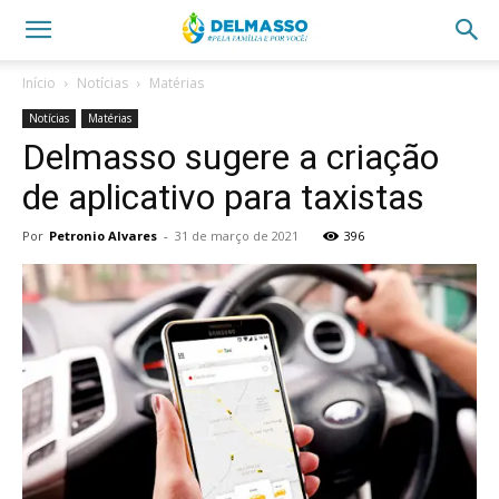
Início
Notícias
Matérias
Notícias
Matérias
Delmasso sugere a criação
de aplicativo para taxistas
Por
Petronio Alvares
-
31 de março de 2021
396