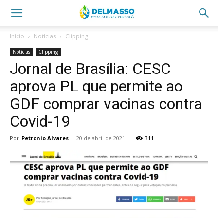
Início
Notícias
Clipping
Notícias
Clipping
Jornal de Brasília: CESC
aprova PL que permite ao
GDF comprar vacinas contra
Covid-19
Por
Petronio Alvares
-
20 de abril de 2021
311