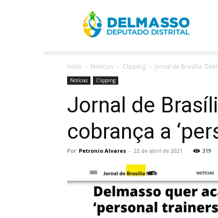
R
Início
Notícias
Clipping
Jornal de Brasília: De
D
Notícias
Clipping
Jornal de Brasí
cobrança a ‘per
Por
Petronio Alvares
-
22 de abril de 2021
319