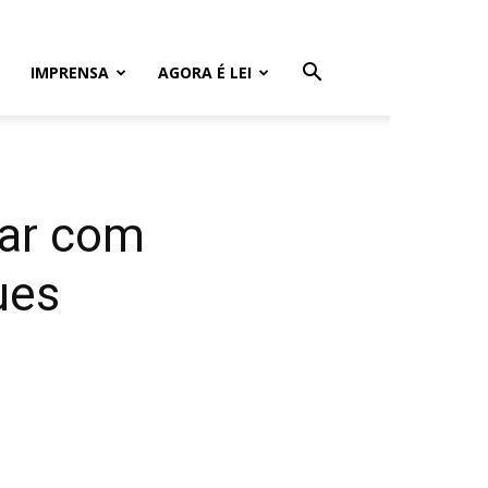
IMPRENSA
AGORA É LEI
bar com
ues