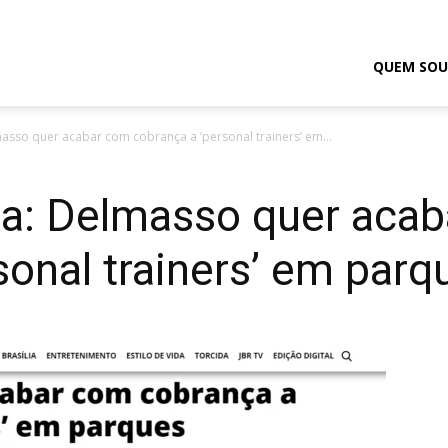
odrigo
QUEM SOU
lmasso quer acabar com cobrança a ‘personal trainers’ em...
elmasso
lia: Delmasso quer aca
sonal trainers’ em parq