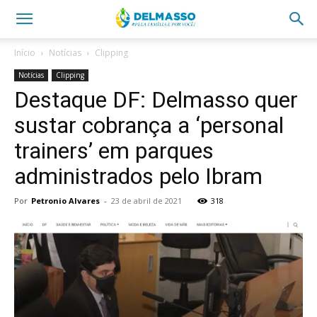
Início
Notícias
Clipping
Notícias
Clipping
Destaque DF: Delmasso quer
sustar cobrança a ‘personal
trainers’ em parques
administrados pelo Ibram
Por
Petronio Alvares
-
23 de abril de 2021
318