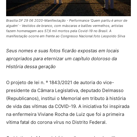
Brasilia DF 29 06 2020-Manifestação - Performance ‘Quem partiu é amor de
alguém’ - Vestidos de branco, com máscaras e balões vermelhos, artistas
fazem homenagem aos 57,6 mil mortos pela Covid-19 no Brasil. A
manifestação ocorre em frente ao Congresso Nacional.foto Leopoldo Silva
Seus nomes e suas fotos ficarão expostas em locais
apropriados para eternizar um capítulo doloroso da
História dessa geração
O projeto de lei n. º 1843/2021 de autoria do vice-
presidente da Câmara Legislativa, deputado Delmasso
(Republicanos), institui o Memorial em tributo à história
de vida das vítimas da COVID-19. A iniciativa foi inspirada
na enfermeira Viviane Rocha de Luiz que foi a primeira
vítima fatal do corona vírus no Distrito Federal.