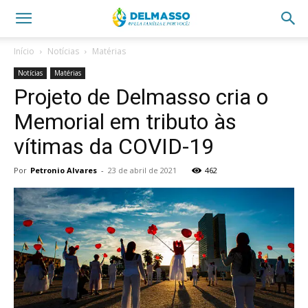
Início
Notícias
Matérias
Notícias
Matérias
Projeto de Delmasso cria o
Memorial em tributo às
vítimas da COVID-19
Por
Petronio Alvares
-
23 de abril de 2021
462