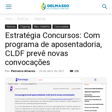
Início
Notícias
Clipping
Notícias
Clipping
Meu trabalho
Concursados
Estratégia Concursos: Com
programa de aposentadoria,
CLDF prevê novas
convocações
Por
Petronio Alvares
-
26 de abril de 2021
650