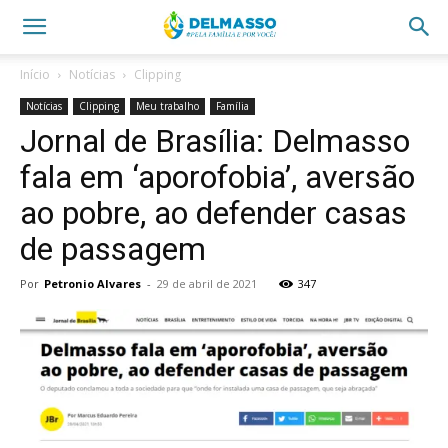
Início
Notícias
Clipping
Notícias
Clipping
Meu trabalho
Família
Jornal de Brasília: Delmasso
fala em ‘aporofobia’, aversão
ao pobre, ao defender casas
de passagem
Por
Petronio Alvares
-
29 de abril de 2021
347