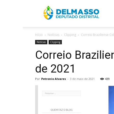
R
Início
Notícias
Clipping
Correio Braziliense Co
D
Notícias
Clipping
Correio Brazili
de 2021
Por
Petronio Alvares
-
3 de maio de 2021
439