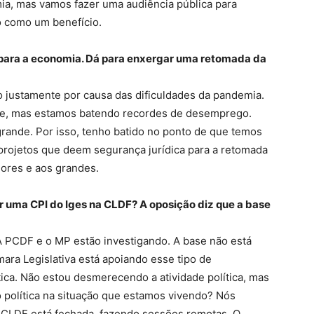
, mas vamos fazer uma audiência pública para
o como um benefício.
s para a economia. Dá para enxergar uma retomada da
o justamente por causa das dificuldades da pandemia.
nte, mas estamos batendo recordes de desemprego.
rande. Por isso, tenho batido no ponto de que temos
 projetos que deem segurança jurídica para a retomada
ores e aos grandes.
r uma CPI do Iges na CLDF? A oposição diz que a base
A PCDF e o MP estão investigando. A base não está
ra Legislativa está apoiando esse tipo de
tica. Não estou desmerecendo a atividade política, mas
política na situação que estamos vivendo? Nós
 CLDF está fechada, fazendo sessões remotas. O