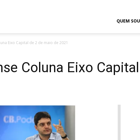
odrigo
QUEM SOU
luna Eixo Capital de 2 de maio de 2021
elmasso
ense Coluna Eixo Capita