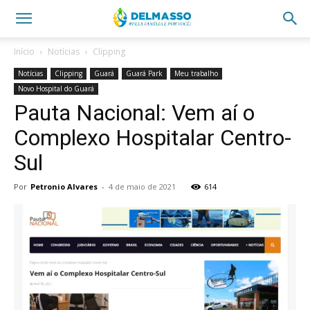
Início
Notícias
Clipping
Notícias
Clipping
Guará
Guará Park
Meu trabalho
Novo Hospital do Guará
Pauta Nacional: Vem aí o
Complexo Hospitalar Centro-
Sul
Por
Petronio Alvares
-
4 de maio de 2021
614