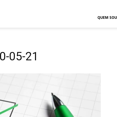
odrigo
QUEM SOU
elmasso
10-05-21