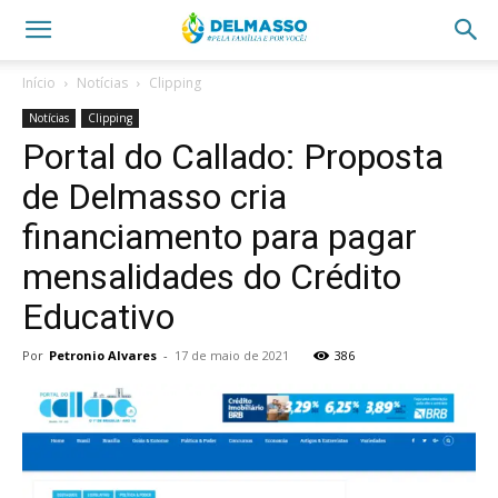
Início
Notícias
Clipping
Notícias
Clipping
Portal do Callado: Proposta
de Delmasso cria
financiamento para pagar
mensalidades do Crédito
Educativo
Por
Petronio Alvares
-
17 de maio de 2021
386