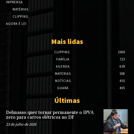
IMPRENSA
MATÉRIAS
CLIPPING
AGORA É LEI
Mais lidas
CLIPPING
2569
FAMÍLIA
723
AGENDA
639
MATÉRIAS
508
NOTÍCIAS
455
GUARÁ
405
Últimas
Delmasso quer tornar permanente o IPVA
zero para carros elétricos no DF
23 de julho de 2026