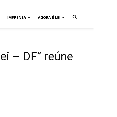
IMPRENSA
AGORA É LEI
Lei – DF” reúne