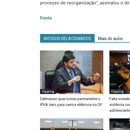
processo de reorganização”, assinalou o dir
Fonte
ARTIGOS RELACIONADOS
Mais do autor
Clipping
Clipping
Delmasso quer tornar permanente o
Falta inves
IPVA zero para carros elétricos no DF
violência co
adolescente