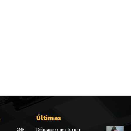
s
Últimas
Delmasso quer tornar
2569