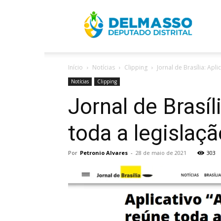
R
Início
Notícias
Clipping
Jornal de Brasília: Apli
D
Notícias
Clipping
Jornal de Brasíl
toda a legislaçã
Por
Petronio Alvares
-
28 de maio de 2021
303