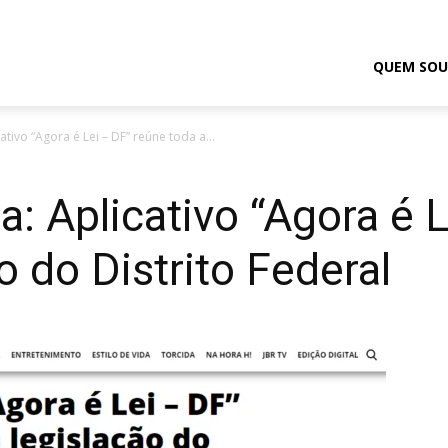
odrigo
QUEM SOU
cativo “Agora é Lei – DF” reúne toda a...
elmasso
ia: Aplicativo “Agora é 
o do Distrito Federal