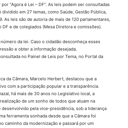
r por “Agora é Lei – DF”. As leis podem ser consultadas
é dividido em 27 temas, como Saúde, Gestão Pública,
 As leis são de autoria de mais de 120 parlamentares,
o DF e de colegiados (Mesa Diretora e comissões).
 número da lei. Caso o cidadão desconheça esses
pressão e obter a informação desejada.
sultada no Painel de Leis por Tema, no Portal da
ca da Câmara, Marcelo Herbert, destacou que a
tivo com a participação popular e a transparência.
Gazal, há mais de 30 anos no Legislativo local, a
 a realização de um sonho de todos que atuam na
o desenvolvido pela vice-presidência, sob a liderança
uma ferramenta sonhada desde que a Câmara foi
á no caminho da modernização e passará por um