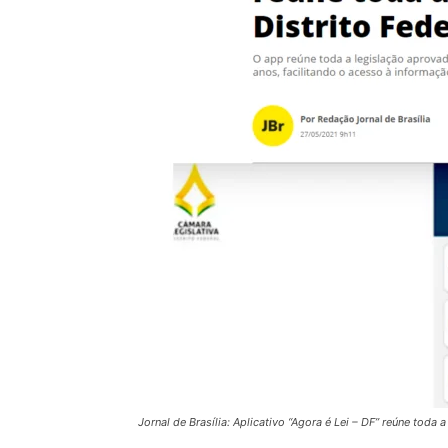
Jornal de Brasília: Aplicativo “Agora é Lei – DF” reúne toda a