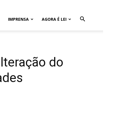
IMPRENSA
AGORA É LEI
lteração do
ades