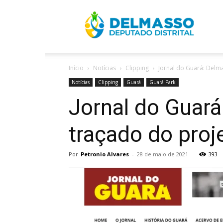
R
Início
Notícias
Clipping
Jornal do Guará: Delm
D
Notícias
Clipping
Guará
Guará Park
Jornal do Guar
traçado do proj
Por
Petronio Alvares
-
28 de maio de 2021
393