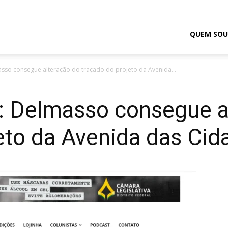
odrigo
QUEM SOU
asso consegue alteração do traçado do projeto da Avenida...
elmasso
á: Delmasso consegue a
eto da Avenida das Cid