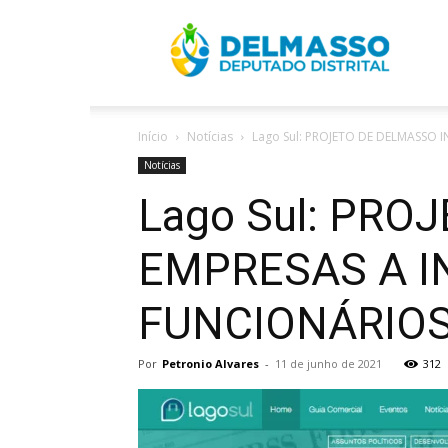
R
Início
Notícias
Lago Sul: PROJETO DE DELMASSO 
D
Notícias
Lago Sul: PRO
EMPRESAS A I
FUNCIONÁRIO
Por
Petronio Alvares
-
11 de junho de 2021
312