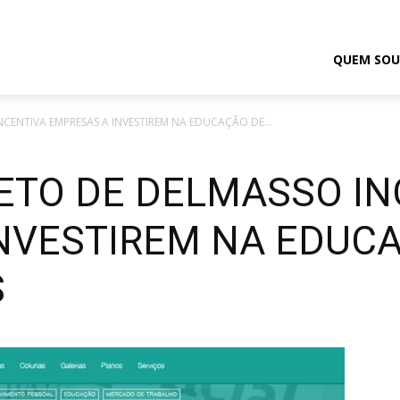
odrigo
QUEM SOU
INCENTIVA EMPRESAS A INVESTIREM NA EDUCAÇÃO DE...
elmasso
JETO DE DELMASSO I
NVESTIREM NA EDUC
S